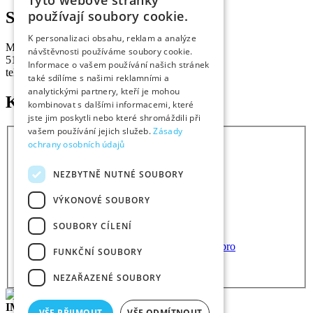
Tyto webové stránky
používají soubory cookie.
Sklad a dělící centrum
K personalizaci obsahu, reklam a analýze
Mostecká 24
návštěvnosti používáme soubory cookie.
517 21 Týniště nad Orlicí
Informace o vašem používání našich stránek
tel.:
+420 605 256 193
také sdílíme s našimi reklamními a
analytickými partnery, kteří je mohou
Kontaktní formulář
kombinovat s dalšími informacemi, které
jste jim poskytli nebo které shromáždili při
vašem používání jejich služeb.
Zásady
Jméno
ochrany osobních údajů
Firma
Email
*
NEZBYTNĚ NUTNÉ SOUBORY
Telefon
VÝKONOVÉ SOUBORY
SOUBORY CÍLENÍ
Vaše zpráva
Souhlasím se zpracováním osobních údajů pro
FUNKČNÍ SOUBORY
marketingové účely.
Odeslat
NEZAŘAZENÉ SOUBORY
IMPEX TB s.r.o.
VŠE PŘIJMOUT
VŠE ODMÍTNOUT