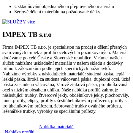
Uskladňování objednaného a přepraveného materiálu
Sériové dělení materiálu na požadované délky
více
IMPEX TB s.r.o
Firma IMPEX TB s.r.o. je specialistou na prodej a dělení přesných
svařovaných trubek a profilů ocelových a pozinkovaných. Materiál
dodáváme po celé České a Slovenské republice. V rámci našich
služeb nabízíme uskladnění materiálu v našem skladu a dodávky
přímo k zákazníkům podle jejich specifických požadavků.
Nabízíme výrobky z následujících materiálů: studená páska, teplá
lesklá páska, široká za studena válcovaná páska, duplexní ocel, úzká
páska za studena válcována, žárově zinková páska, prohliníkovaná
ocel s nízkým obsahem uhlíku. Naše nabídka profilů zahrnuje
následující: trubky, čtvercové jekly, obdélníkové jekly, plochoovály,
tunel-profily, elipsy, profily s šestiúhelníkovým průřezem, profily s
trojúhelníkovým průřezem, žebrované trubky oválného průřezu,
lešenářské trubky, výrobky se speciálními průřezy.
Nabídka materiálů
Nabídka profilů