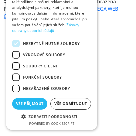
© 2026
IMPEX TB s.r.o.
- všechna práva vyhrazena
také sdílíme s našimi reklamními a
analytickými partnery, kteří je mohou
Programový kód a datová struktura:
OMEGA WEB
kombinovat s dalšími informacemi, které
Czech
jste jim poskytli nebo které shromáždili při
vašem používání jejich služeb.
Zásady
ochrany osobních údajů
NEZBYTNĚ NUTNÉ SOUBORY
VÝKONOVÉ SOUBORY
SOUBORY CÍLENÍ
FUNKČNÍ SOUBORY
NEZAŘAZENÉ SOUBORY
VŠE PŘIJMOUT
VŠE ODMÍTNOUT
ZOBRAZIT PODROBNOSTI
POWERED BY COOKIESCRIPT