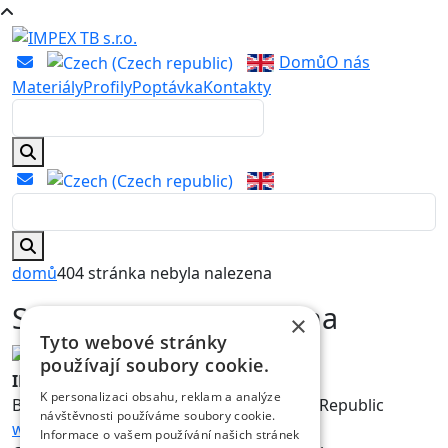
Domů
O nás
Materiály
Profily
Poptávka
Kontakty
domů
404 stránka nebyla nalezena
Stránka nebyla nalezena
×
Tyto webové stránky
používají soubory cookie.
IMPEX TB s.r.o.
K personalizaci obsahu, reklam a analýze
Bořivojova 878/35, 130 00 Praha 3 Czech Republic
návštěvnosti používáme soubory cookie.
www.impextb.cz
Informace o vašem používání našich stránek